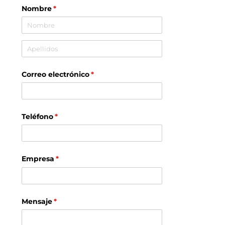
Nombre
(necesario)
*
Correo electrónico
(necesario)
*
Teléfono
(necesario)
*
Empresa
(necesario)
*
Mensaje
(necesario)
*