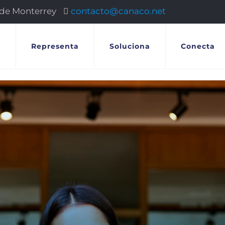
 de Monterrey
contacto@canaco.net
s
Representa
Soluciona
Conecta