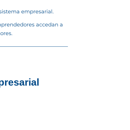
osistema empresarial.
 emprendedores accedan a
tores.
resarial