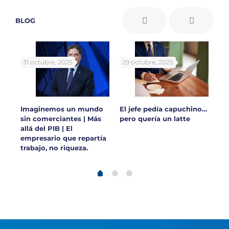
BLOG
31 octubre, 2025
29 octubre, 2025
30
 en
Imaginemos un mundo
El jefe pedía capuchino…
Ar
sin comerciantes | Más
pero quería un latte
y 
allá del PIB | El
ca
empresario que repartía
lo
trabajo, no riqueza.