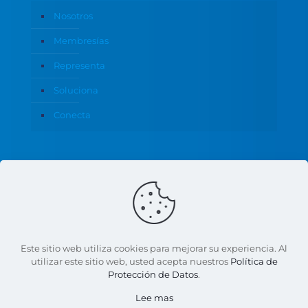
Nosotros
Membresías
Representa
Soluciona
Conecta
Política de Privacidad
Este sitio web utiliza cookies para mejorar su experiencia. Al
utilizar este sitio web, usted acepta nuestros
Política de
Protección de Datos
.
© 2026 CANACO Servytur Monterrey | Todos los
Lee mas
derechos reservados | Con apoyo de:
Marketing18