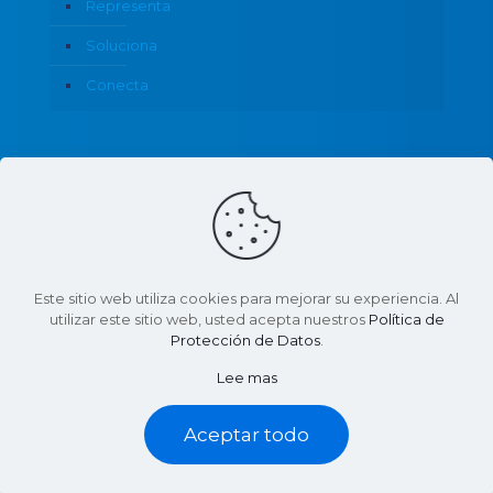
Representa
Soluciona
Conecta
Política de Privacidad
Este sitio web utiliza cookies para mejorar su experiencia. Al
utilizar este sitio web, usted acepta nuestros
Política de
Protección de Datos
.
© 2026 CANACO Servytur Monterrey | Todos los
Lee mas
derechos reservados | Con apoyo de:
Marketing18
Aceptar todo
Contáctanos