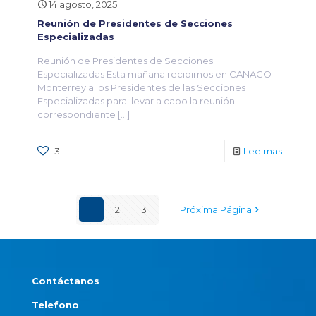
14 agosto, 2025
Reunión de Presidentes de Secciones
Especializadas
Reunión de Presidentes de Secciones
Especializadas Esta mañana recibimos en CANACO
Monterrey a los Presidentes de las Secciones
Especializadas para llevar a cabo la reunión
correspondiente
[…]
3
Lee mas
1
2
3
Próxima Página
Contáctanos
Telefono