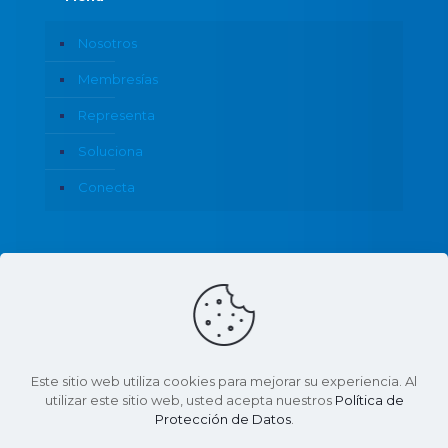
Nosotros
Membresías
Representa
Soluciona
Conecta
Política de Privacidad
Este sitio web utiliza cookies para mejorar su experiencia. Al
utilizar este sitio web, usted acepta nuestros
Política de
Protección de Datos
.
© 2026 CANACO Servytur Monterrey | Todos los