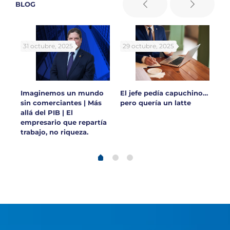
BLOG
31 octubre, 2025
29 octubre, 2025
30
 en
Imaginemos un mundo
El jefe pedía capuchino…
Ar
sin comerciantes | Más
pero quería un latte
y 
allá del PIB | El
ca
empresario que repartía
lo
trabajo, no riqueza.