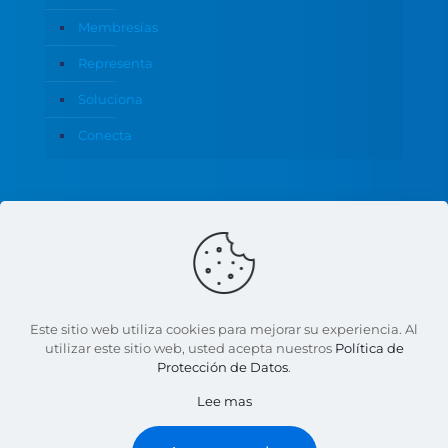
Membresías
Representa
Soluciona
Conecta
Política de Privacidad
Este sitio web utiliza cookies para mejorar su experiencia. Al
utilizar este sitio web, usted acepta nuestros
Política de
Protección de Datos
.
© 2026 CANACO Servytur Monterrey | Todos los
Lee mas
derechos reservados | Con apoyo de:
Marketing18