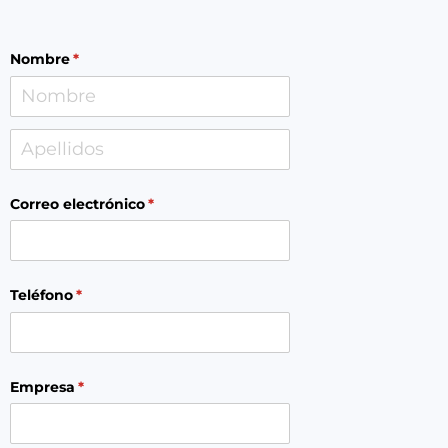
Nombre
(necesario)
*
Correo electrónico
(necesario)
*
Teléfono
(necesario)
*
Empresa
(necesario)
*