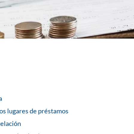
a
los lugares de préstamos
telación