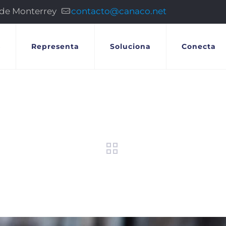
 de Monterrey
contacto@canaco.net
s
Representa
Soluciona
Conecta