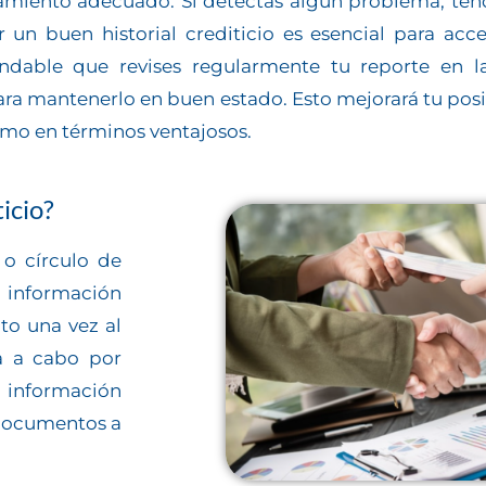
iamiento adecuado. Si detectas algún problema, ten
 un buen historial crediticio es esencial para acc
ndable que revises regularmente tu reporte en la
para mantenerlo en buen estado. Esto mejorará tu posi
mo en términos ventajosos.
icio?
 o círculo de
e información
ito una vez al
va a cabo por
a información
 documentos a