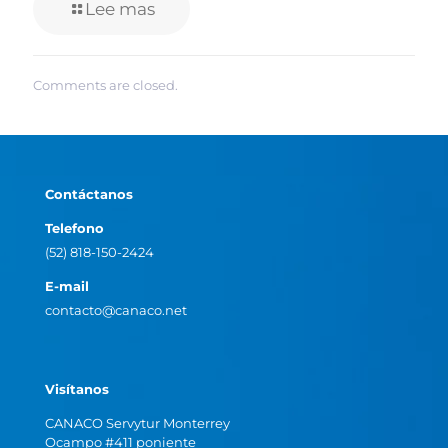
Lee mas
Comments are closed.
Contáctanos
Telefono
(52) 818-150-2424
E-mail
contacto@canaco.net
Visítanos
CANACO Servytur Monterrey
Ocampo #411 poniente