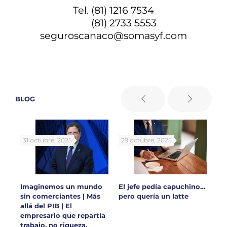
Tel. (81) 1216 7534
(81) 2733 5553
seguroscanaco@somasyf.com
BLOG
31 octubre, 2025
29 octubre, 2025
30
 en
Imaginemos un mundo
El jefe pedía capuchino…
Ar
sin comerciantes | Más
pero quería un latte
y 
allá del PIB | El
ca
empresario que repartía
lo
trabajo, no riqueza.