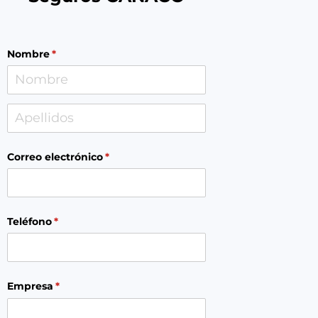
Nombre
(necesario)
*
Correo electrónico
(necesario)
*
Teléfono
(necesario)
*
Empresa
(necesario)
*