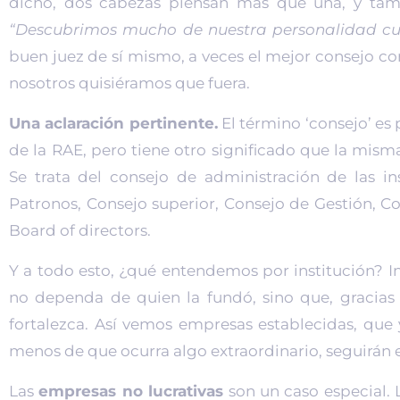
dicho, dos cabezas piensan más que una, y tam
“Descubrimos mucho de nuestra personalidad cu
buen juez de sí mismo, a veces el mejor consejo con
nosotros quisiéramos que fuera.
Una aclaración pertinente.
El término ‘consejo’ es
de la RAE, pero tiene otro significado que la mis
Se trata del consejo de administración de las i
Patronos, Consejo superior, Consejo de Gestión, Con
Board of directors.
Y a todo esto, ¿qué entendemos por institución? Ins
no dependa de quien la fundó, sino que, gracias a
fortalezca. Así vemos empresas establecidas, que 
menos de que ocurra algo extraordinario, seguirán ex
Las
empresas no lucrativas
son un caso especial. 