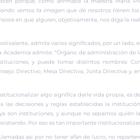
bién porque, como afirmaba la maestra María Pli
ando vemos la imagen que de nosotros tienen los
siste en que alguien, objetivamente, nos diga la real
 polivalente, admite varios significados, por un lado
ma Academia admite: “Órgano de administración de l
nstituciones, y puede tomar distintos nombres: Co
sejo Directivo, Mesa Directiva, Junta Directiva y, en
titucionalizar algo significa darle vida propia, es 
 las decisiones y reglas establecidas la institució
ya son instituciones, y aunque no sepamos quién la
istiendo. Por eso es tan importante institucionalizar
Llamadas así por no tener afán de lucro, no reparten