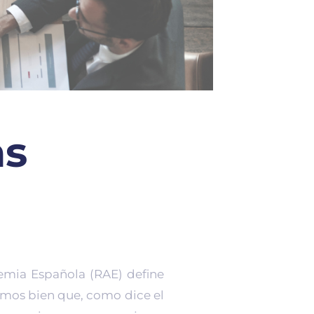
as
emia Española (RAE) define
mos bien que, como dice el