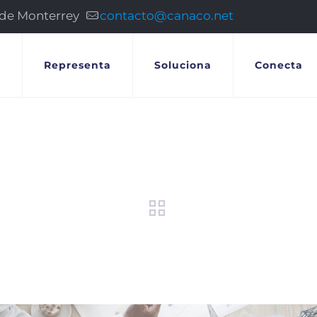
 de Monterrey
contacto@canaco.net
s
Representa
Soluciona
Conecta