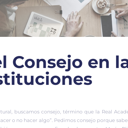
el Consejo en l
stituciones
ural, buscamos consejo, término que la Real Acad
acer o no hacer algo”. Pedimos consejo porque sabe