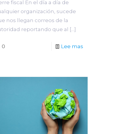
erre fiscal En el día a día de
ualquier organización, sucede
e nos llegan correos de la
utoridad reportando que al
[…]
0
Lee mas