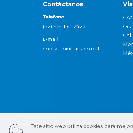
Contáctanos
Vis
Telefono
CAN
(52) 818-150-2424
Oca
Col
E-mail
Mon
contacto@canaco.net
Méx
© 2026 CANACO Servytu
Este sitio web utiliza cookies para mejora