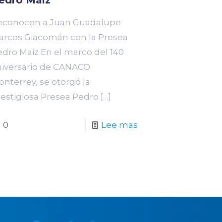
econocen a Juan Guadalupe
arcos Giacomán con la Presea
edro Maiz En el marco del 140
niversario de CANACO
nterrey, se otorgó la
restigiosa Presea Pedro
[…]
0
Lee mas