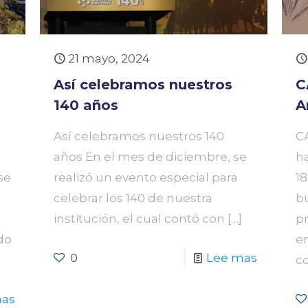
21 mayo, 2024
Así celebramos nuestros
C
140 años
A
Así celebramos nuestros 140
C
años En el mes de diciembre, se
h
se
realizó un evento especial para
1
celebrar los 140 de nuestra
b
institución, el cual contó con
[…]
p
do
e
0
Lee mas
c
mas