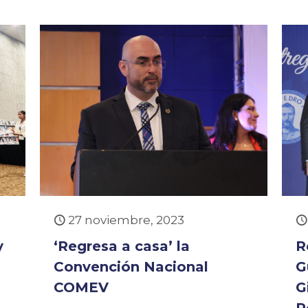
27 noviembre, 2023
y
‘Regresa a casa’ la
R
Convención Nacional
G
COMEV
G
P