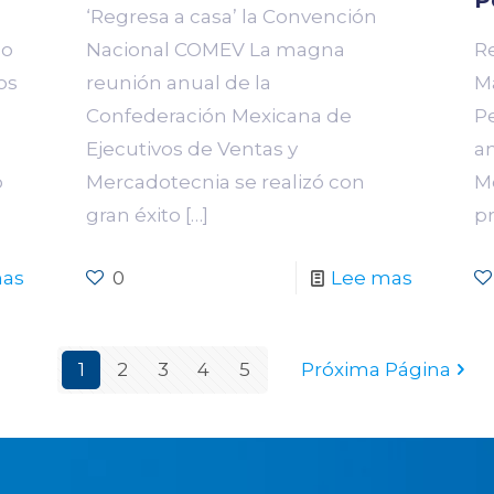
‘Regresa a casa’ la Convención
so
Nacional COMEV La magna
R
os
reunión anual de la
M
Confederación Mexicana de
P
Ejecutivos de Ventas y
a
o
Mercadotecnia se realizó con
Mo
gran éxito
[…]
p
mas
0
Lee mas
1
2
3
4
5
Próxima Página