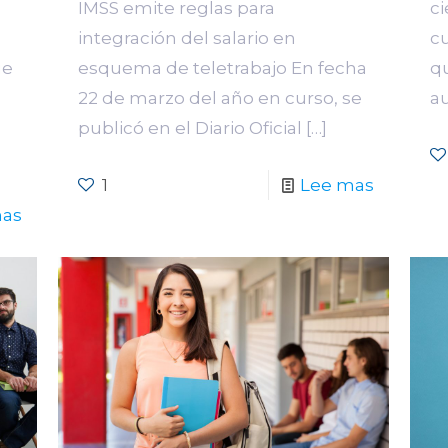
IMSS emite reglas para
ci
integración del salario en
c
ue
esquema de teletrabajo En fecha
qu
22 de marzo del año en curso, se
a
publicó en el Diario Oficial
[…]
1
Lee mas
mas