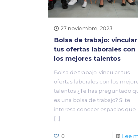
27 noviembre, 2023
Bolsa de trabajo: vincular
tus ofertas laborales con
los mejores talentos
Bolsa de trabajo: vincular tus
ofertas laborales con los mejor
talentos ¿Te has preguntado q
es una bolsa de trabajo? Si te
interesa conocer espacios que
[…]
0
Lee 