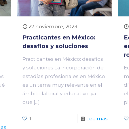
27 noviembre, 2023
Practicantes en México:
E
desafíos y soluciones
e
r
Practicantes en México: desafíos
y soluciones La incorporación de
E
es
estadías profesionales en México
má
ué
es un tema muy relevante en el
dí
ámbito laboral y educativo, ya
e
que
[…]
p
1
Lee mas
mas