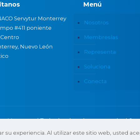
ítanos
Menú
ACO Servytur Monterrey
Nosotros
mpo #411 poniente
. Centro
Membresías
terrey, Nuevo León
Representa
ico
Soluciona
Conecta
r Monterrey | Todos los derechos reservados | Con
r su experiencia. Al utilizar este sitio web, usted ac