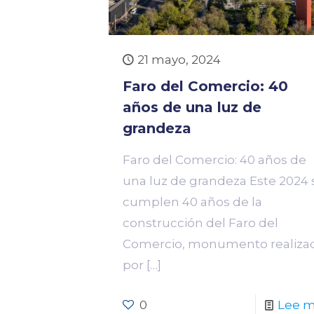
21 mayo, 2024
Faro del Comercio: 40
años de una luz de
grandeza
Faro del Comercio: 40 años de
una luz de grandeza Este 2024 
cumplen 40 años de la
construcción del Faro del
Comercio, monumento realiza
por
[…]
0
Lee 