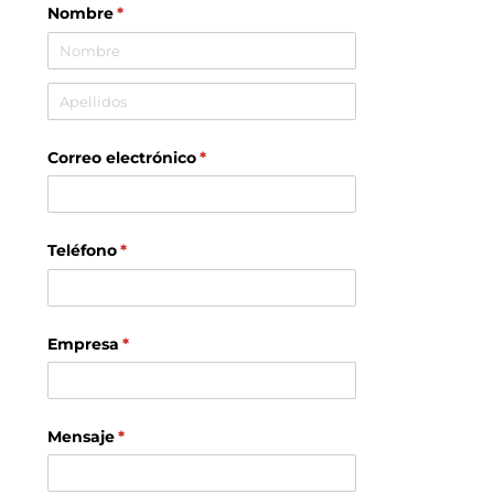
Nombre
(necesario)
*
Correo electrónico
(necesario)
*
Teléfono
(necesario)
*
Empresa
(necesario)
*
Mensaje
(necesario)
*