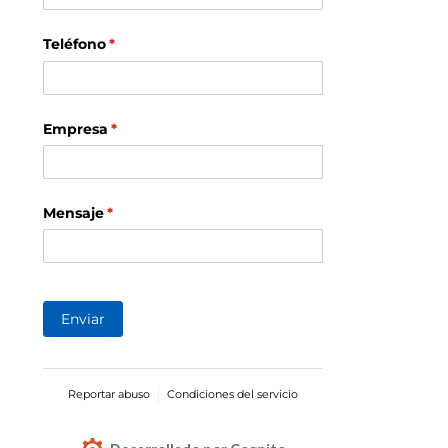
Teléfono
(necesario)
*
Empresa
(necesario)
*
Mensaje
(necesario)
*
Enviar
Reportar abuso
Condiciones del servicio